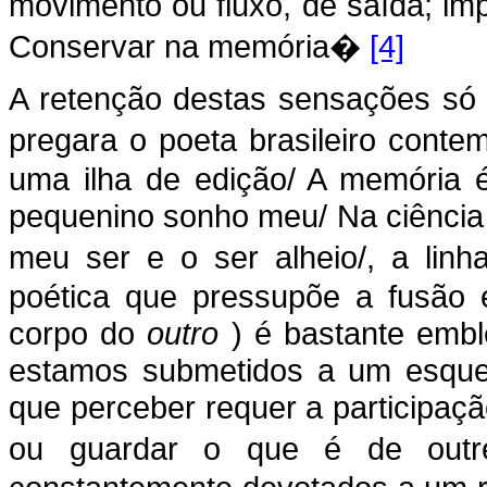
movimento ou fluxo, de saída; imped
Conservar na memória�
[4]
A retenção destas sensações só 
pregara o poeta brasileiro con
uma ilha de edição/ A memória 
pequenino sonho meu/ Na ciência d
meu ser e o ser alheio/, a lin
poética que pressupõe a fusão 
corpo do
outro
) é bastante embl
estamos submetidos a um esque
que perceber requer a participaç
ou guardar o que é de outr