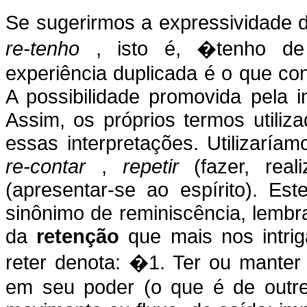
Se sugerirmos a expressividade d
re-tenho
, isto é, �tenho 
experiência duplicada é o que c
A possibilidade promovida pela 
Assim, os próprios termos utiliz
essas interpretações. Utilizaría
re-contar
,
repetir
(fazer, re
(apresentar-se ao espírito). Es
sinônimo de reminiscência, lemb
da
retenção
que mais nos intri
reter denota: �1. Ter ou manter
em seu poder (o que é de outrem