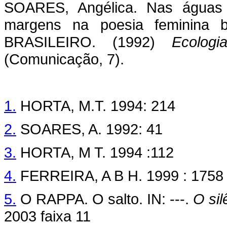
SOARES, Angélica. Nas águas d
margens na poesia feminina b
BRASILEIRO. (1992)
Ecolog
(Comunicação, 7).
1.
HORTA, M.T. 1994: 214
2.
SOARES, A. 1992: 41
3.
HORTA, M T. 1994 :112
4.
FERREIRA, A B H. 1999 : 1758
5.
O RAPPA. O salto. IN: ---.
O si
2003 faixa 11